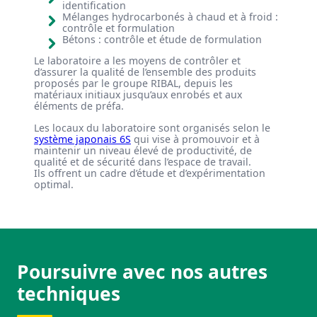
identification
Mélanges hydrocarbonés à chaud et à froid :
contrôle et formulation
Bétons : contrôle et étude de formulation
Le laboratoire a les moyens de contrôler et
d’assurer la qualité de l’ensemble des produits
proposés par le groupe RIBAL, depuis les
matériaux initiaux jusqu’aux enrobés et aux
éléments de préfa.
Les locaux du laboratoire sont organisés selon le
système japonais 6S
qui vise à promouvoir et à
maintenir un niveau élevé de productivité, de
qualité et de sécurité dans l’espace de travail.
Ils offrent un cadre d’étude et d’expérimentation
optimal.
Poursuivre avec nos autres
techniques