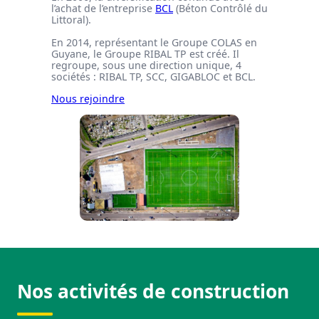
l’achat de l’entreprise
BCL
(Béton Contrôlé du
Littoral).
En 2014, représentant le Groupe COLAS en
Guyane, le Groupe RIBAL TP est créé. Il
regroupe, sous une direction unique, 4
sociétés : RIBAL TP, SCC, GIGABLOC et BCL.
Nous rejoindre
Nos activités de construction