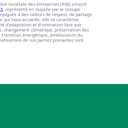
é Sociétale des Entreprises (RSE) s’inscrit
AS
, représenté en Guyane par le Groupe
onjuguée à des valeurs de respect, de partage
e qui nous accueille, elle se caractérise
té d’adaptation et d’innovation face aux
le, changement climatique, préservation des
é, transition énergétique, amélioration du
motivations de nos parties prenantes sont