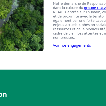
Notre démarche de Responsabilit
dans la culture du
groupe COL
RIBAL. Centrée sur l’humain, c
et de proximité avec le territoir
également par une forte capaci
enjeux actuels. Cohésion socia
ressources et de la biodiversit
cadre de vie… Les attentes et 
nombreuses.
Voir nos engagements
ion